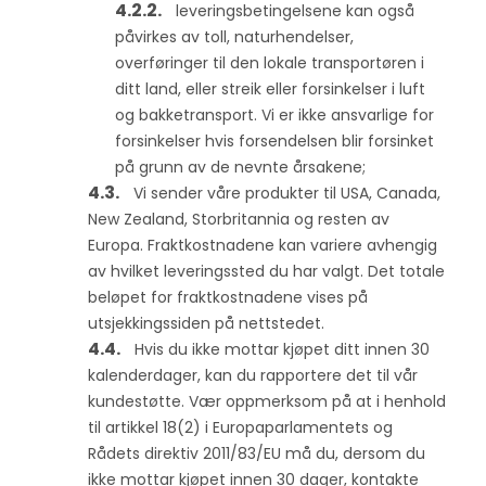
leveringsbetingelsene kan også
påvirkes av toll, naturhendelser,
overføringer til den lokale transportøren i
ditt land, eller streik eller forsinkelser i luft
og bakketransport. Vi er ikke ansvarlige for
forsinkelser hvis forsendelsen blir forsinket
på grunn av de nevnte årsakene;
Vi sender våre produkter til USA, Canada,
New Zealand, Storbritannia og resten av
Europa. Fraktkostnadene kan variere avhengig
av hvilket leveringssted du har valgt. Det totale
beløpet for fraktkostnadene vises på
utsjekkingssiden på nettstedet.
Hvis du ikke mottar kjøpet ditt innen 30
kalenderdager, kan du rapportere det til vår
kundestøtte. Vær oppmerksom på at i henhold
til artikkel 18(2) i Europaparlamentets og
Rådets direktiv 2011/83/EU må du, dersom du
ikke mottar kjøpet innen 30 dager, kontakte