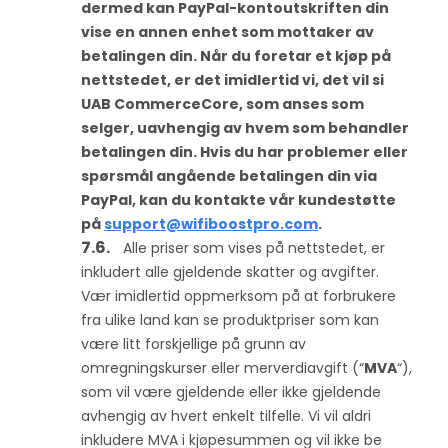
dermed kan PayPal-kontoutskriften din
vise en annen enhet som mottaker av
betalingen din. Når du foretar et kjøp på
nettstedet, er det imidlertid vi, det vil si
UAB CommerceCore, som anses som
selger, uavhengig av hvem som behandler
betalingen din. Hvis du har problemer eller
spørsmål angående betalingen din via
PayPal, kan du kontakte vår kundestøtte
på
support@wifiboostpro.com
.
Alle priser som vises på nettstedet, er
inkludert alle gjeldende skatter og avgifter.
Vær imidlertid oppmerksom på at forbrukere
fra ulike land kan se produktpriser som kan
være litt forskjellige på grunn av
omregningskurser eller merverdiavgift (“
MVA
“),
som vil være gjeldende eller ikke gjeldende
avhengig av hvert enkelt tilfelle. Vi vil aldri
inkludere MVA i kjøpesummen og vil ikke be