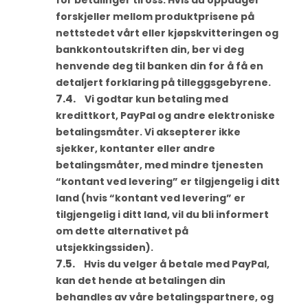
for betalinger til oss. Hvis du oppdager
forskjeller mellom produktprisene på
nettstedet vårt eller kjøpskvitteringen og
bankkontoutskriften din, ber vi deg
henvende deg til banken din for å få en
detaljert forklaring på tilleggsgebyrene.
Vi godtar kun betaling med
kredittkort, PayPal og andre elektroniske
betalingsmåter. Vi aksepterer ikke
sjekker, kontanter eller andre
betalingsmåter, med mindre tjenesten
“kontant ved levering” er tilgjengelig i ditt
land (hvis “kontant ved levering” er
tilgjengelig i ditt land, vil du bli informert
om dette alternativet på
utsjekkingssiden).
Hvis du velger å betale med PayPal,
kan det hende at betalingen din
behandles av våre betalingspartnere, og